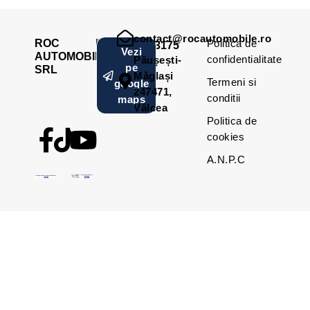
contact@rocautomobile.ro
ROC
Politica de
RO42873175
Vezi
AUTOMOBILE
confidentialitate
Păușești-
pe
SRL
Măglași
Termeni si
google
247471,
conditii
maps
Vâlcea
Politica de
cookies
A.N.P.C
Statcounter code invalid. Insert a fresh copy.