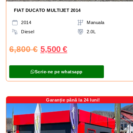
FIAT DUCATO MULTIJET 2014
2014
Manuala
Diesel
2.0L
6,800
€
5,500
€
Scrie-ne pe whatsapp
Garanție până la 24 luni!