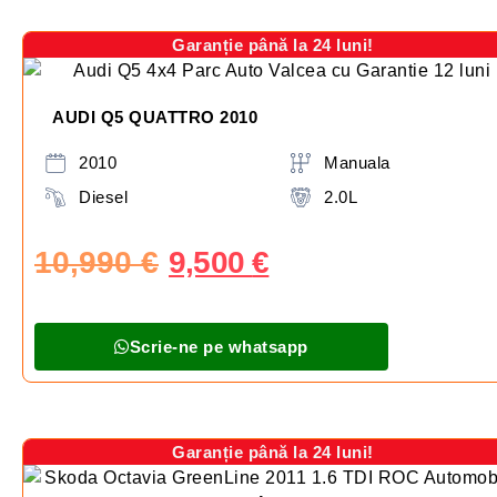
Garanție până la 24 luni!
AUDI Q5 QUATTRO 2010
2010
Manuala
Diesel
2.0L
10,990
€
9,500
€
Scrie-ne pe whatsapp
Garanție până la 24 luni!