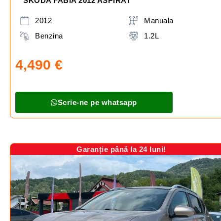
SKODA FABIA 2012 ASPIRAT
2012
Manuala
Benzina
1.2L
4,490
€
Scrie-ne pe whatsapp
Garanție până la 24 luni!