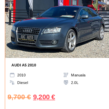
AUDI A5 2010
2010
Manuala
Diesel
2.0L
9,700
€
9,200
€