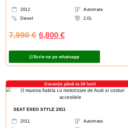
2012
Automata
Diesel
2.0L
7,990
€
6,800
€
Scrie-ne pe whatsapp
Garanție până la 24 luni!
SEAT EXEO STYLE 2011
2011
Automata