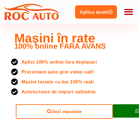
Aplica acum
Stoc ma
Vehicule 
Maşini în rate
100% online FARA AVANS
Aplici 100% online fara deplasari
Prezentare auto prin video call!
Masini testate cu km 100% reali
Autoturisme de import calitative
Vezi masinile