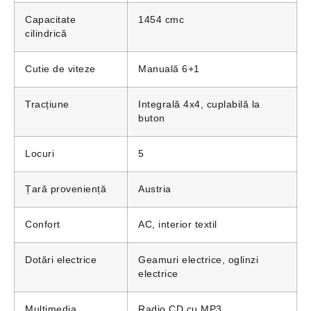
Capacitate
1454 cmc
cilindrică
Cutie de viteze
Manuală 6+1
Tracțiune
Integrală 4x4, cuplabilă la
buton
Locuri
5
Țară proveniență
Austria
Confort
AC, interior textil
Dotări electrice
Geamuri electrice, oglinzi
electrice
Multimedia
Radio CD cu MP3