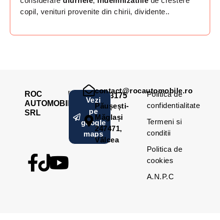
considerare
diurnele
,
indemnizatiile
de crestere
copil, venituri provenite din chirii, dividente..
contact@rocautomobile.ro
ROC
Politica de
RO42873175
Vezi
AUTOMOBILE
confidentialitate
Păușești-
pe
SRL
Măglași
Termeni si
google
247471,
conditii
maps
Vâlcea
Politica de
cookies
A.N.P.C