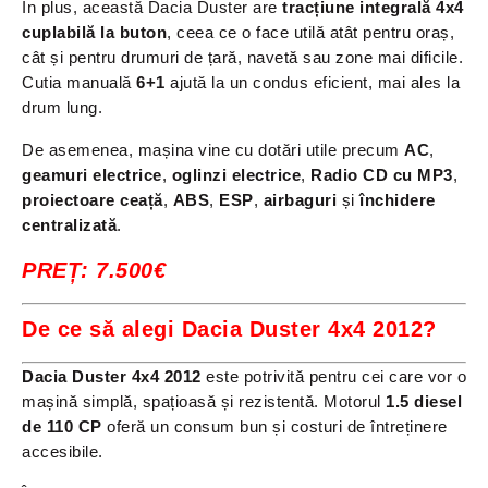
În plus, această Dacia Duster are
tracțiune integrală 4x4
cuplabilă la buton
, ceea ce o face utilă atât pentru oraș,
cât și pentru drumuri de țară, navetă sau zone mai dificile.
Cutia manuală
6+1
ajută la un condus eficient, mai ales la
drum lung.
De asemenea, mașina vine cu dotări utile precum
AC
,
geamuri electrice
,
oglinzi electrice
,
Radio CD cu MP3
,
proiectoare ceață
,
ABS
,
ESP
,
airbaguri
și
închidere
centralizată
.
PREȚ: 7.500€
De ce să alegi Dacia Duster 4x4 2012?
Dacia Duster 4x4 2012
este potrivită pentru cei care vor o
mașină simplă, spațioasă și rezistentă. Motorul
1.5 diesel
de 110 CP
oferă un consum bun și costuri de întreținere
accesibile.