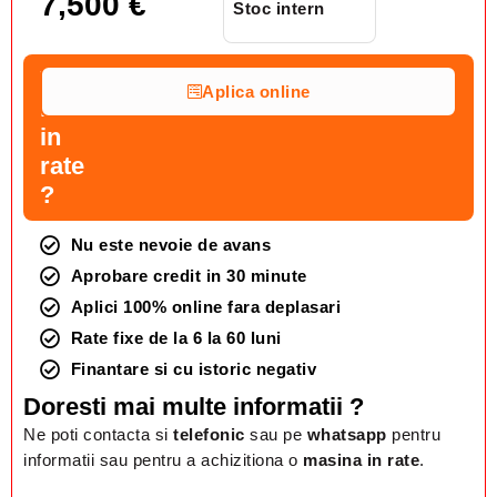
7,500
€
Stoc intern
Vrei
Aplica online
masina
in
rate
?
Nu este nevoie de avans
Aprobare credit in 30 minute
Aplici 100% online fara deplasari
Rate fixe de la 6 la 60 luni
Finantare si cu istoric negativ
Doresti mai multe informatii ?
Ne poti contacta si
telefonic
sau pe
whatsapp
pentru
informatii sau pentru a achizitiona o
masina in rate
.