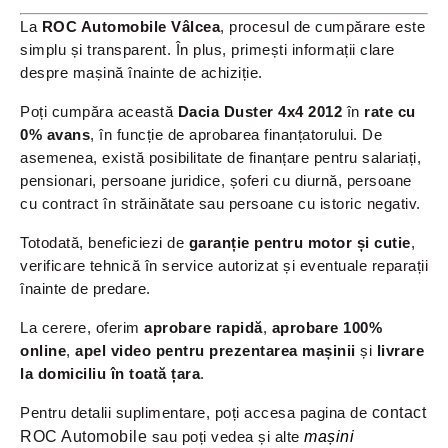
La
ROC Automobile Vâlcea
, procesul de cumpărare este
simplu și transparent. În plus, primești informații clare
despre mașină înainte de achiziție.
Poți cumpăra această
Dacia Duster 4x4 2012
în
rate cu
0% avans
, în funcție de aprobarea finanțatorului. De
asemenea, există posibilitate de finanțare pentru salariați,
pensionari, persoane juridice, șoferi cu diurnă, persoane
cu contract în străinătate sau persoane cu istoric negativ.
Totodată, beneficiezi de
garanție pentru motor și cutie
,
verificare tehnică în service autorizat și eventuale reparații
înainte de predare.
La cerere, oferim
aprobare rapidă
,
aprobare 100%
online
,
apel video pentru prezentarea mașinii
și
livrare
la domiciliu în toată țara
.
Pentru detalii suplimentare, poți accesa pagina de
contact
ROC Automobile
sau poți vedea și alte
mașini