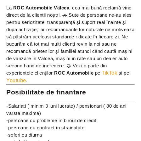
La
ROC Automobile Vâlcea
, cea mai bună reclamă vine
direct de la clienții noștri. 🚗
Sute de persoane ne-au ales
pentru seriozitate, transparență și suport real înainte și
după achiziție, iar recomandările lor naturale ne motivează
să păstrăm aceleași standarde ridicate în fiecare zi.
Ne
bucurăm că tot mai mulți clienți revin la noi sau ne
recomandă prietenilor și familiei atunci când caută mașini
de vânzare în Vâlcea, mașini în rate sau un dealer auto
second hand de încredere. 🤝
Vezi o parte din
experiențele clienților
ROC Automobile
pe
TikTok
și pe
Youtube
.
Posibilitate de finantare
-Salariati ( minim 3 luni lucrate) / pensionari ( 80 de ani
varsta maxima)
-persoane cu probleme in biroul de credit
-persoane cu contract in strainatate
-soferi cu diurna